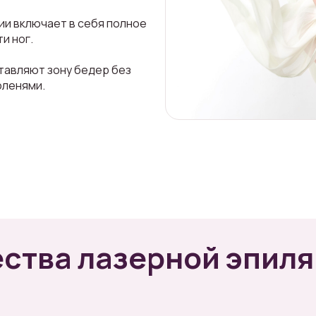
ии включает в себя полное
и ног.
тавляют зону бедер без
оленями.
ства лазерной эпиля