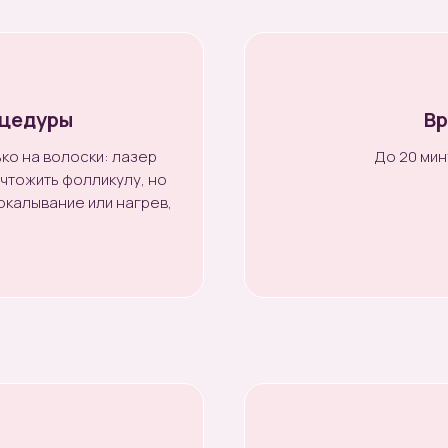
оцедуры
Вр
ько на волоски: лазер
До 20 мин
ичтожить фолликулу, но
окалывание или нагрев,