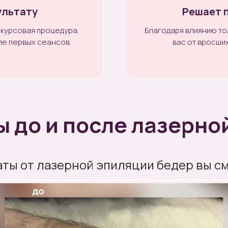
ультату
Решает 
 курсовая процедура,
Благодаря влиянию то
ле первых сеансов.
вас от вросших
ы до и после лазерно
аты от лазерной эпиляции бедер вы с