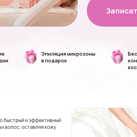
Записат
ие
Эпиляция микрозоны
Бес
дии
в подарок
кон
ко
то быстрый и эффективный
х волос, оставляя кожу