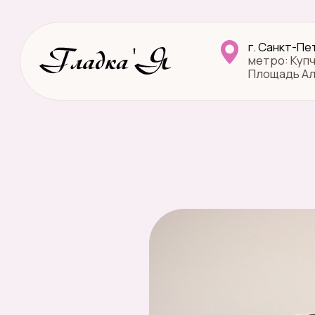
г. Санкт-Петербург,
метро: Купчино, Петроградская,
Площадь Александра Невского
Главная
→
Лазерная э