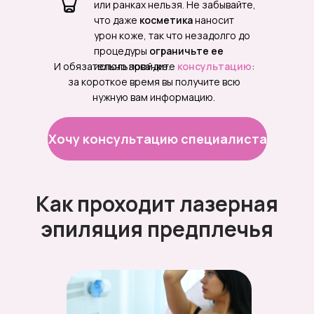
или ранках нельзя. Не забывайте,
Ухаживаем
за кожей после
что даже
косметика
наносит
процедуры и делаем небольшой
урон коже, так что незадолго до
массаж рук или ног.
процедуры
ограничьте ее
И обязательно пройдите
использование.
консультацию
:
Ежедневно узнаем
у всех наших
за короткое время вы получите всю
клиентов их эффект после
нужную вам информацию.
визита.
Хочу консультацию специалиста
Напоминаем
о дате следующего
визита.
Как проходит лазерная
Хочу консультацию
специалиста
эпиляция предплечья