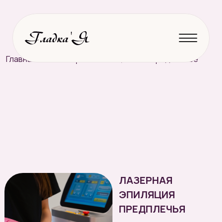
Главная
→
Лазерная эпиляция
→
Предплечье
ЛАЗЕРНАЯ
ЭПИЛЯЦИЯ
ПРЕДПЛЕЧЬЯ
Цена:
1290 ₽
2580
Время:
15 минут
Без вросших волос