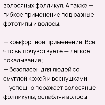
адрес
Санкт-Петербург,
Каменноостровский
проспект, 40
единый телефон
+7 (931) 397-43-45