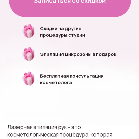
Бесплатная консультация
косметолога
Лазерная эпиляция рук – это
косметологическая процедура, которая
позволяет избавиться от нежелательных волос
на руках навсегда.
В зону предплечья входит эпиляция
поверхности рук до локтя.
Эпиляция рук лазером минимизирует
неприятные ощущения, исключает
раздражение и вросшие волосы.