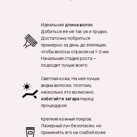
Воздействие лазерного луча,
конечно, нанесет ей
Идеальная
длина волос
.
незначительный урон. Такие мы
Добиться ее не так уж и трудно.
получаем и в повседневной жизни. И
Достаточно побриться
справляться нужно по той же
примерно за день до эпиляции,
технологии.
чтобы волосы отрасли на 1-2 мм.
Начальная стадия роста —
Достаточно просто не беспокоить
кожу лишний раз: воздержаться от
подходит лучше всего.
контактов с высокой температурой
(ванны, бани), повышенного
Светлая кожа. На ней лучше
потоотделения (спорта),
видны волоски, поэтому,
массажей. Хотя бы на три дня.
насколько это возможно,
избегайте загара
перед
Также для восстановления важен
процедурой.
доступ к воздуху, поэтому не
наносите на кожу косметику или
Крепкий кожный покров.
масла.
Лазерный луч безопасен, но
применять его на слабой коже
Забота о клиенте