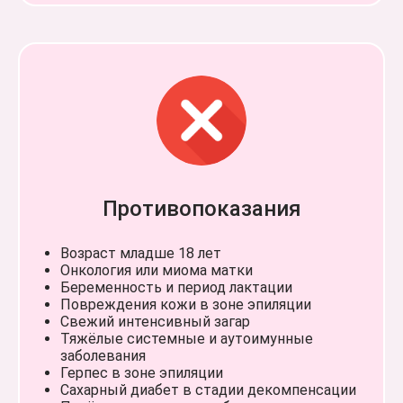
Навверх
Согласие на обработку персональных данных
Политика конфиденциальности
Противопоказания
©2019-2024 Гладка’я. Все права защищены
*Instagram - запрещен на территории РФ
Возраст младше 18 лет
Онкология или миома матки
ИП Серебрянникова Ирина Юрьевна
Беременность и период лактации
ИНН: 784200651053
Повреждения кожи в зоне эпиляции
Имеются противовопоказания,
Свежий интенсивный загар
необходима консультация специалиста.
Тяжёлые системные и аутоимунные
заболевания
Герпес в зоне эпиляции
Сахарный диабет в стадии декомпенсации