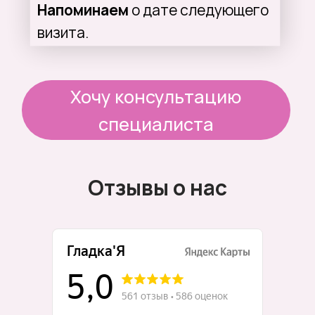
что вы почувствуете — легкое
покалывание;
— безопасен для людей со
смуглой кожей и веснушками;
— успешно поражает волосяные
фолликулы, ослабляя волосы;
— нет — вросшим волосам.
Отзывы о нас