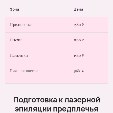
С вами может работать только
Зона
Цена
мастер, который получил
медицинское образование.
Предплечья
2580 ₽
Каждый кабинет
соответствует нормам
качества.
Плечи
2580 ₽
Гарантируем полную
стерильность инструментов.
Пальчики
1580 ₽
Конфиденциальность.
Руки полностью
3980 ₽
Записаться на процедуру
Подготовка к лазерной
эпиляции предплечья