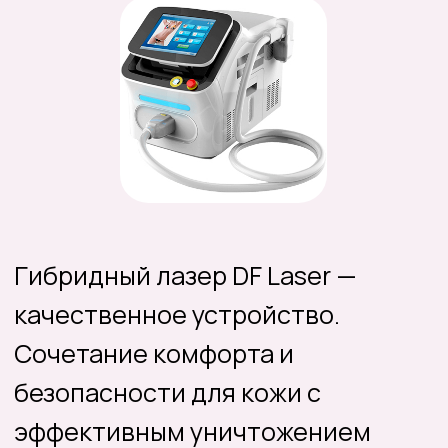
Иванова Софья
Котюшева Ольга
Мамаева Иман
Малова Ксения