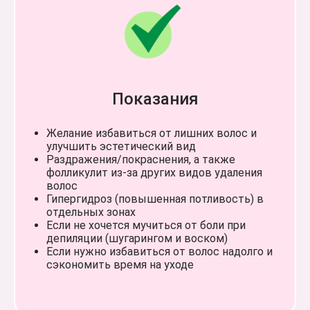
адрес
адрес
Санкт-Петербург,
Санкт-Петербург,
Балканская площадь, 5АД
Площадь Александра
Невского, 2
Показания
единый телефон
единый телефон
Лазерная эпиляция
+7 (931) 397-43-45
Желание избавиться от лишних волос и
+7 (931) 397-43-45
улучшить эстетический вид
Стоимость и абонементы
Раздражения/покраснения, а также
Онлайн-запись
Акции
фолликулит из-за других видов удаления
+2
Онлайн-запись
волос
Отзывы
Гипергидроз (повышенная потливость) в
отдельных зонах
О нас
Если не хочется мучиться от боли при
депиляции (шугарингом и воском)
Если нужно избавиться от волос надолго и
+7 (931) 397-43-45
сэкономить время на уходе
Мы онлайн: